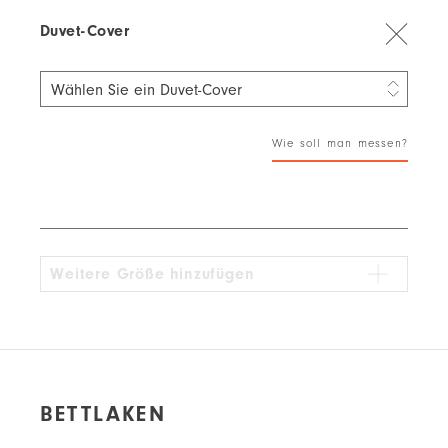
Duvet-Cover
Wählen Sie ein Duvet-Cover
90 × 130 cm
32,46 €
Wie soll man messen?
140 × 200 cm
68,86 €
Weitere Größe hinzufügen
BETTLAKEN