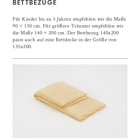
BETTBEZÜGE
50 × 70 cm
classic
26,56 €
Für Kinder bis zu 3 Jahren empfehlen wir die Maße
50 × 70 cm
oxford
28,53 €
90 × 130 cm. Für größere Träumer empfehlen wir
die Maße 140 × 200 cm. Der Bettbezug 140x200
80 × 80 cm
classic
29,51 €
passt auch auf eine Bettdecke in der Größe von
80 × 80 cm
oxford
31,48 €
135x200.
70 × 90 cm
classic
28,53 €
70 × 90 cm
oxford
30,5 €