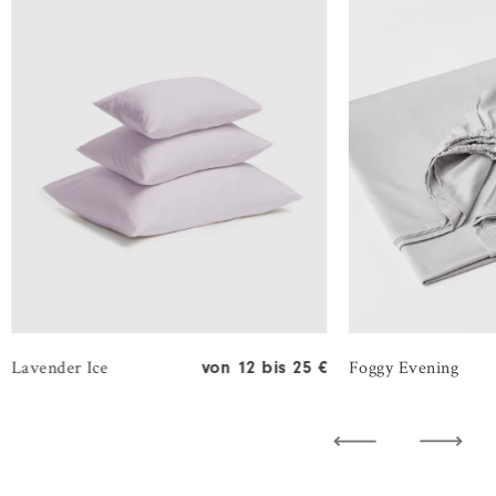
Stone Miracle 50% Leinen / 30% TENCEL™️ Lyocell / 2
Week in Porto 50% Leinen / 30% TENCEL™️ Lyocell / 2
Gentle Reflection 50% Leinen / 30% TENCEL™️ Lyocell 
Natural Twist 50% Leinen / 30% TENCEL™️ Lyocell / 20
Spice Labyrint 100% Baumwolle
Lavender Ice
Foggy Evening
von 12 bis 25 €