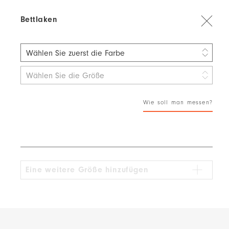
Bettlaken
Wählen Sie zuerst die Farbe
Quiet Jungle 60% TENCEL™ Lyocell / 40% Baumwolle
Wählen Sie die Größe
Fair Play 100% Bio-Baumwolle
Wie soll man messen?
Frosty Morning 100% Baumwolle
Deep Secret 60% TENCEL™ Lyocell / 40% Baumwolle
Midnight Diving 60% TENCEL™ Lyocell / 40% Baumwoll
Eine weitere Größe hinzufügen
Organic Cloud 100% Bio-Baumwolle
Afternoon Storm 60% TENCEL™ Lyocell / 40% Baumwoll
Jane's Weekend 60% TENCEL™ Lyocell / 40% Baumwol