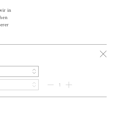
wir in
chen
erer