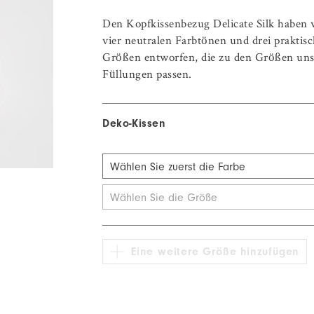
Den Kopfkissenbezug Delicate Silk haben 
vier neutralen Farbtönen und drei praktis
Größen entworfen, die zu den Größen uns
Füllungen passen.
Deko-Kissen
Wählen Sie zuerst die Farbe
Beige
Wählen Sie die Größe
Grau
Weiß
Eine weitere Größe hinzufügen
Altrosa