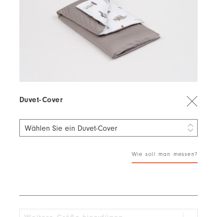
70 × 90 cm
oxford
22,63 €
16,97 €
Duvet-Cover
Wählen Sie ein Duvet-Cover
90 × 130 cm
30,5 €
22,87 €
Wie soll man messen?
140 × 200 cm
47,22 €
35,41 €
155 × 220 cm
43,28 €
32,46 €