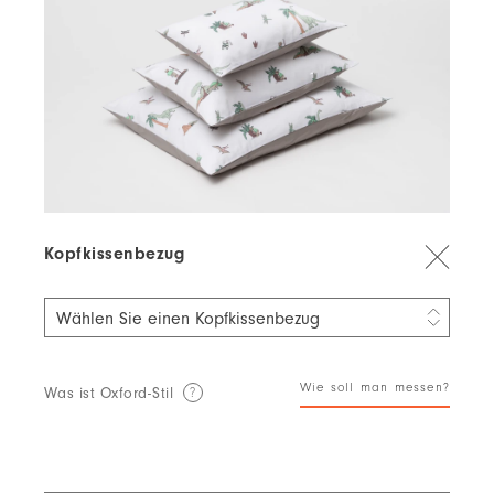
Kopfkissenbezug
Wählen Sie einen Kopfkissenbezug
40 × 40 cm
classic
17,71 €
13,28 €
Wie soll man messen?
Was ist Oxford-Stil
?
40 × 40 cm
oxford
19,67 €
14,76 €
40 × 60 cm
classic
18,69 €
14,02 €
40 × 60 cm
oxford
20,66 €
15,49 €