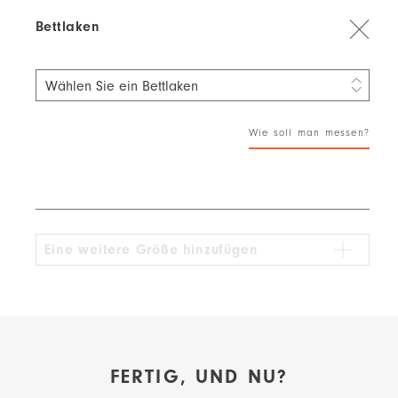
Bettlaken
Wählen Sie ein Bettlaken
60 × 120 cm
29,51 €
Wie soll man messen?
70 × 140 cm
35,41 €
80 × 200 cm
49,19 €
90 × 200 cm
51,15 €
Eine weitere Größe hinzufügen
100 × 200 cm
55,09 €
120 × 200 cm
59,02 €
FERTIG, UND NU?