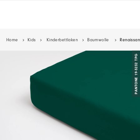
Home
Kids
Kinderbettlaken
Baumwolle
Renaissan
PANTONE 19-5232 TPG