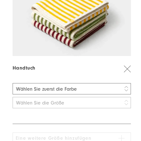
Handtuch
Wählen Sie zuerst die Farbe
Gelb-Beige
Wählen Sie die Größe
Sattes Grün
Feuerrot
Eine weitere Größe hinzufügen