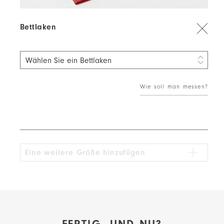
Bettlaken
Wählen Sie ein Bettlaken
80 × 200 cm
49,19 €
Wie soll man messen?
90 × 200 cm
51,15 €
100 × 200 cm
55,09 €
120 × 200 cm
59,02 €
Eine weitere Größe hinzufügen
140 × 200 cm
64,93 €
160 × 200 cm
68,86 €
180 × 200 cm
75,75 €
200 × 200 cm
74,76 €