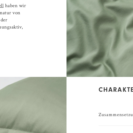
ll
haben wir
mmatur von
 der
ungsaktiv,
CHARAKTE
Zusammensetzu