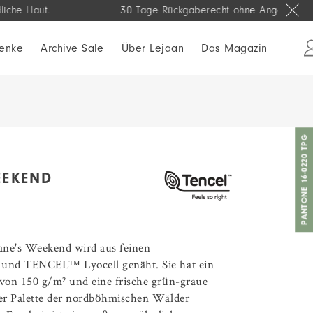
.
30 Tage Rückgaberecht ohne Angabe von Gründen
enke
Archive Sale
Über Lejaan
Das Magazin
PANTONE 16-0220 TPG
EEKEND
Jane's Weekend wird aus feinen
 und TENCEL™ Lyocell genäht. Sie hat ein
 von 150 g/m² und eine frische grün-graue
der Palette der nordböhmischen Wälder