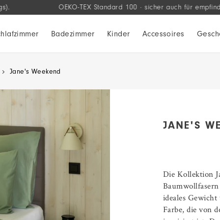
OEKO-TEX Standard 100 · sicher auch für empfindliche Haut
chlafzimmer
Badezimmer
Kinder
Accessoires
Gesch
Jane's Weekend
JANE'S W
Die Kollektion 
Baumwollfasern
ideales Gewicht
Farbe, die von 