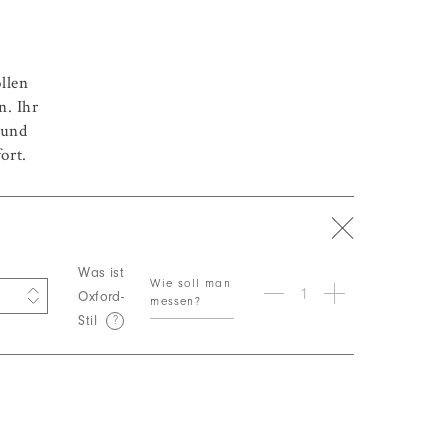
llen
. Ihr
 und
ort.
Was ist
Wie soll man
Oxford-
messen?
Stil
?
 €
 €
 €