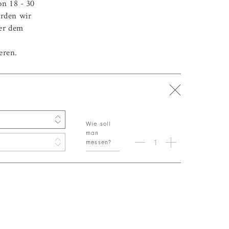
on 18 - 30
rden wir
der dem
eren.
Wie soll
man
messen?
40% Baumwolle
0% Baumwolle
/ 40% Baumwolle