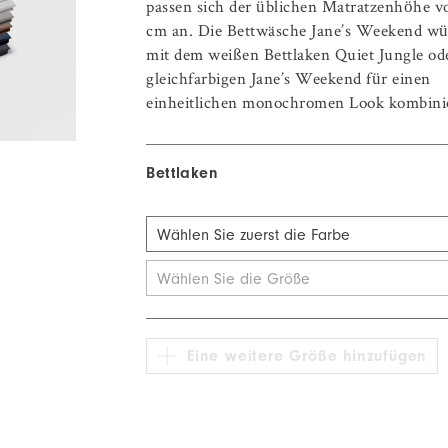
passen sich der üblichen Matratzenhöhe v
cm an. Die Bettwäsche Jane’s Weekend wü
mit dem weißen Bettlaken Quiet Jungle o
gleichfarbigen Jane’s Weekend für einen
einheitlichen monochromen Look kombini
Bettlaken
Wählen Sie zuerst die Farbe
Frosty Morning 100% Baumwolle
Wählen Sie die Größe
Quiet Jungle 60% TENCEL™ Lyocell / 
Fair Play 100% Bio-Baumwolle
Eine weitere Größe hinzufügen
Deep Secret 60% TENCEL™ Lyocell / 4
Midnight Diving 60% TENCEL™ Lyocell 