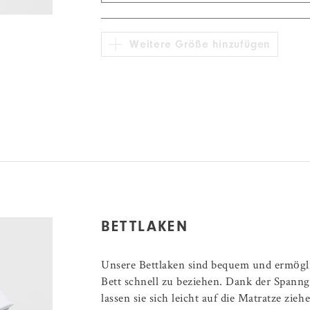
140 × 200 cm
76,73
70 × 90 cm
oxford
34,43
Weitere Größe hinzufügen
140 × 220 cm
80,67
155 × 220 cm
105,26
200 × 200 cm
97,39
200 × 220 cm
113,13
220 × 200 cm
113,13
240 × 200 cm
118,05
240 × 220 cm
125,92
BETTLAKEN
Unsere Bettlaken sind bequem und ermögl
Bett schnell zu beziehen. Dank der Span
lassen sie sich leicht auf die Matratze zie