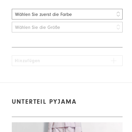
Wählen Sie zuerst die Farbe
beige
Wählen Sie die Größe
Grün
Violett
Hinzufügen
UNTERTEIL PYJAMA